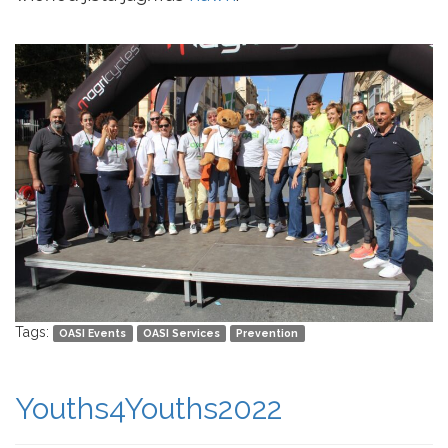
Tags:
OASI Events
OASI Services
Prevention
Youths4Youths2022