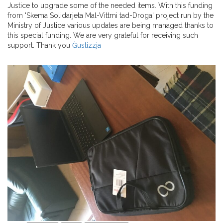
Justice to upgrade some of the needed items. With this funding
from 'Skema Solidarjeta Mal-Vittmi tad-Droga' project run by the
Ministry of Justice various updates are being managed thanks to
this special funding. We are very grateful for receiving such
support. Thank you
Ġustizzja