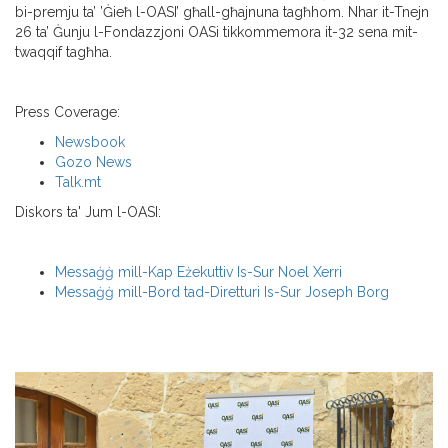
bi-premju ta’ ’Ġieħ l-OASI’ għall-għajnuna tagħhom. Nhar it-Tnejn
26 ta’ Ġunju l-Fondazzjoni OASi tikkommemora it-32 sena mit-
twaqqif tagħha.
Press Coverage:
Newsbook
Gozo News
Talk.mt
Diskors ta' Jum l-OASI:
Messaġġ mill-Kap Eżekuttiv Is-Sur Noel Xerri
Messaġġ mill-Bord tad-Diretturi Is-Sur Joseph Borg