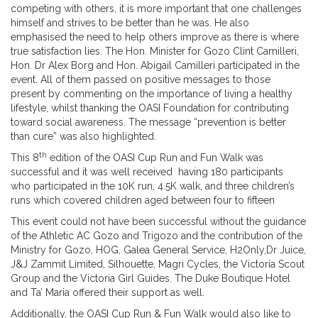
competing with others, it is more important that one challenges
himself and strives to be better than he was. He also
emphasised the need to help others improve as there is where
true satisfaction lies. The Hon. Minister for Gozo Clint Camilleri,
Hon. Dr Alex Borg and Hon. Abigail Camilleri participated in the
event. All of them passed on positive messages to those
present by commenting on the importance of living a healthy
lifestyle, whilst thanking the OASI Foundation for contributing
toward social awareness. The message “prevention is better
than cure” was also highlighted.
th
This 8
edition of the OASI Cup Run and Fun Walk was
successful and it was well received having 180 participants
who participated in the 10K run, 4.5K walk, and three children’s
runs which covered children aged between four to fifteen
This event could not have been successful without the guidance
of the Athletic AC Gozo and Trigozo and the contribution of the
Ministry for Gozo, HOG, Galea General Service, H2Only,Dr Juice,
J&J Zammit Limited, Silhouette, Magri Cycles, the Victoria Scout
Group and the Victoria Girl Guides. The Duke Boutique Hotel
and Ta’ Maria offered their support as well.
Additionally, the OASI Cup Run & Fun Walk would also like to