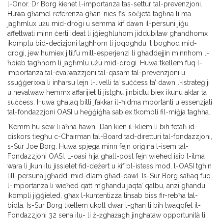
l-Onor. Dr Borg kienet l-importanza tas-settur tal-prevenzjoni.
Huwa għamel referenza għan-nies fis-soċjetà tagħna li ma
jagħmlux użu mid-drogi u semma kif dawn il-persuni jiġu
affettwati minn ċerti ideat li jġiegħluhom jiddubitaw għandhomx
ikomplu bid-deċiżjoni tagħhom li joqogħdu ‘l bogħod mid-
drogi, jew humiex jitilfu mill-esperjenzi li għaddejjin minnhom l-
ħbieb tagħhom li jagħmlu użu mid-drogi. Huwa tkellem fuq l-
importanza tal-evalwazzjoni tal-qasam tal-prevenzjoni u
ssuġġerixxa li inħarsu lejn l-livelli ta’ suċċess ta’ dawn l-istrateġiji
u nevalwaw hemmx affarijiet li jistgħu jinbidlu biex ikunu aktar ta’
suċċess. Huwa għalaq billi jfakkar il-ħidma mportanti u essenzjali
tal-fondazzjoni OASI u ħeġġiġha sabiex tkompli fil-miġja tagħha.
‘Kemm hu sew li aħna hawn.’ Dan kien il-kliem li bih fetaħ id-
diskors tiegħu c-Chairman tal-Board tad-diretturi tal-fondazzjoni,
s-Sur Joe Borg. Huwa spjega minn fejn oriġina l-isem tal-
Fondazzjoni OASI. L-oasi hija għall-post fejn wieħed isib l-ilma
wara li jkun ilu jissielet fid-deżert u kif bl-istess mod, l-OASI tgħin
lill-persuna jgħaddi mid-dlam għad-dawl. Is-Sur Borg saħaq fuq
l-importanza li wieħed qatt m’għandu jaqta’ qalbu, anzi għandu
ikompli jiġġieled, għax l-kuntentizza tinsab biss fir-rebħa tal-
bidla. Is-Sur Borg tkellem ukoll dwar l-għan li bih twaqqfet il-
Fondazzjoni 32 sena ilu- li ż-żgħażagħ jingħataw opportunità li