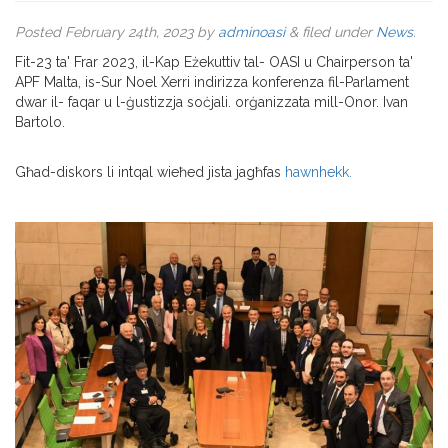
Posted
February 24th, 2023
by
adminoasi
&
filed under
News
.
Fit-23 ta' Frar 2023, il-Kap Eżekuttiv tal- OASI u Chairperson ta'
APF Malta, is-Sur Noel Xerri indirizza konferenza fil-Parlament
dwar il- faqar u l-ġustizzja soċjali. orġanizzata mill-Onor. Ivan
Bartolo.
Għad-diskors li intqal wieħed jista jagħfas
hawnhekk.