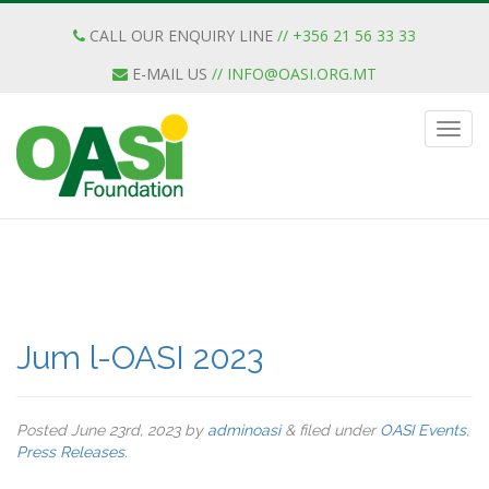
CALL OUR ENQUIRY LINE
// +356 21 56 33 33
E-MAIL US
//
INFO@OASI.ORG.MT
Jum l-OASI 2023
Posted
June 23rd, 2023
by
adminoasi
&
filed under
OASI Events
,
Press Releases
.