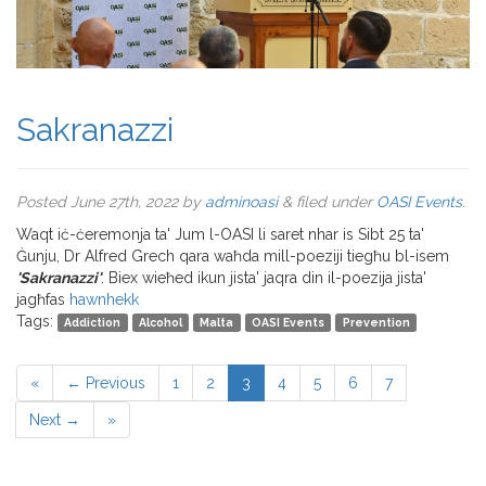
Sakranazzi
Posted
June 27th, 2022
by
adminoasi
&
filed under
OASI Events
.
Waqt iċ-ċeremonja ta' Jum l-OASI li saret nhar is Sibt 25 ta'
Ġunju, Dr Alfred Grech qara waħda mill-poeziji tiegħu bl-isem
'Sakranazzi'
. Biex wieħed ikun jista' jaqra din il-poezija jista'
jagħfas
hawnhekk
Tags:
Addiction
Alcohol
Malta
OASI Events
Prevention
«
← Previous
1
2
3
4
5
6
7
Next →
»