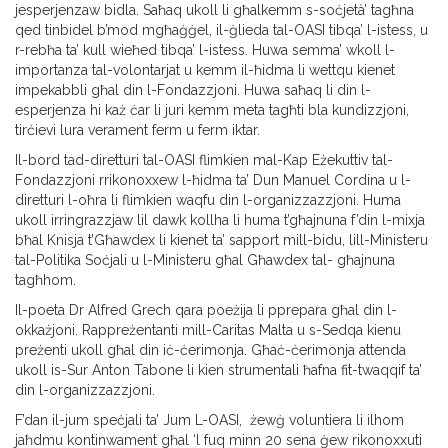
jesperjenzaw bidla. Saħaq ukoll li għalkemm s-soċjetà’ tagħna
qed tinbidel b’mod mgħaġġel, il-ġlieda tal-OASI tibqa’ l-istess, u
r-rebħa ta’ kull wieħed tibqa’ l-istess. Huwa semma’ wkoll l-
importanza tal-volontarjat u kemm il-ħidma li wettqu kienet
impekabbli għal din l-Fondazzjoni. Huwa saħaq li din l-
esperjenza hi każ ċar li juri kemm meta tagħti bla kundizzjoni,
tirċievi lura verament ferm u ferm iktar.
Il-bord tad-diretturi tal-OASI flimkien mal-Kap Eżekuttiv tal-
Fondazzjoni rrikonoxxew l-ħidma ta’ Dun Manuel Cordina u l-
diretturi l-oħra li flimkien waqfu din l-organizzazzjoni. Huma
ukoll irringrazzjaw lil dawk kollha li huma t’għajnuna f’din l-mixja
bħal Knisja t’Għawdex li kienet ta’ sapport mill-bidu, lill-Ministeru
tal-Politika Soċjali u l-Ministeru għal Għawdex tal- għajnuna
tagħhom.
Il-poeta Dr Alfred Grech qara poeżija li pprepara għal din l-
okkażjoni. Rappreżentanti mill-Caritas Malta u s-Sedqa kienu
preżenti ukoll għal din iċ-ċerimonja. Għaċ-ċerimonja attenda
ukoll is-Sur Anton Tabone li kien strumentali ħafna fit-twaqqif ta’
din l-organizzazzjoni.
F’dan il-jum speċjali ta’ Jum L-OASI, żewġ voluntiera li ilhom
jaħdmu kontinwament għal ‘l fuq minn 20 sena ġew rikonoxxuti