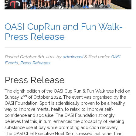
OASI CupRun and Fun Walk-
Press Release
Posted
October 6th, 2022
by
adminoasi
&
filed under
OASI
Events
,
Press Releases
.
Press Release
The eighth edition of the OASI Cup Run & Fun Walk was held on
nd
Sunday 2
of October 2022. The event was organised by the
OASI Foundation. Sport is scientifically proven to be a healthy
way to improve mental health, to relax, to improve self-
confidence and socialise. The OASI Foundation strongly
believes that this, in turn, enhances the probability of keeping
substance use at bay while promoting addiction recovery.
The OASI Chief Executive Noel Xerri stressed that rather than