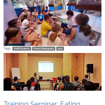
Tags:
OASI Events
Press Releases
you
Training Seminar: Eating