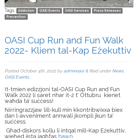
Tags:
Addiction
OASI Events
OASI Services
Press Releases
Prevention
OASI Cup Run and Fun Walk
2022- Kliem tal-Kap Eżekuttiv
Posted
October 4th, 2022
by
adminoasi
&
filed under
News
,
OASI Events
.
It-tmien edizzjoni tal-OASI Cup Run and Fun
Walk 2022 li saret nhar it-2 t' Ottubru kienet
waħda ta’ suċċess!
Nirringrazzjaw lill-kull min kkontribwixxa biex
dan l-avveniment annwali jkompli jkun ta'
suċċess.
Għad-diskors kollu li intqal mill-Kap Eżekuttiv,
wieħed jista jagħfas
hawn
.