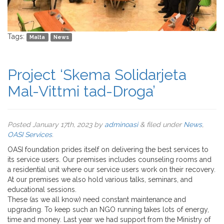
Tags:
Malta
News
Project ‘Skema Solidarjeta
Mal-Vittmi tad-Droga’
Posted
January 17th, 2023
by
adminoasi
&
filed under
News
,
OASI Services
.
OASI foundation prides itself on delivering the best services to
its service users. Our premises includes counseling rooms and
a residential unit where our service users work on their recovery.
At our premises we also hold various talks, seminars, and
educational sessions.
These (as we all know) need constant maintenance and
upgrading. To keep such an NGO running takes lots of energy,
time and money. Last year we had support from the Ministry of