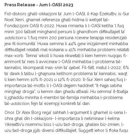
Press Release - Jum l-OASI 2023
Fid-diskors għall-okkażjoni ta’ Jum l-OASI, il-Kap Eżekuttiv, is-Sur
Noel Xerri, għamel referenza għall-ħidma li wetqet tal-
Fondazzjoni OASI fl-2022. Huwa rrimarka li l-OASI kellha ‘l fuq
minn 300 talbiet mingħand persuni li għandhom diffikultajiet ta’
addiction
u ‘l fuq minn 200 persuna rċevew terapija residenzjali
jew fil-komunità’. Huwa semma li 44% ġew inizjalment minħabba
diffikultajiet relatati mal-kokaina u 41% minħabba problemi relatati
max-xorb. Tenna’ wkoll li huwa nkwetati li kien hemm nuqqas fl-
ammont ta’ nies li avviċinaw l-OASI minħabba l-problema tal-
kannabis, kkomparat mas-snin ta’ qabel. Fil-fatt, matul l-2022, 6%
ta’ dawk li talbu l-għajnuna kellhom problema ta’ kannabis, waqt
li kien hemm 10% fl-2021 u 12% fl-2020. Il-Sur Xerri saħaq fuq l-
importanza tal-motto li l-OASI dejjem ħaddnet “Il-ħajja sabiħa
mingħajr droga”, u kemm dan għadu attwali. Hu semma’ it-tbatija
li jgħaddu minnha il-membri tal-familja minħabba l-problema
tal-
addiction
, fejn ta’ eżempji konkreti ta’ dan.
Onor. Dr Alex Borg reġa’ saħħaħ l-argument li għamel is-sena l-
oħra għal din l-okkażjoni- l-importanza li neliminaw l-kelma
‘rikreattiv’u nsemmu biss l-użu tad-droga, għaliex biż-żmien, l-
użu tad-droga jġib diversi diffikultajiet. Suġġett ieħor li ffoka fuqu