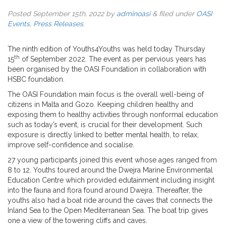
Posted
September 15th, 2022
by
adminoasi
&
filed under
OASI
Events
,
Press Releases
.
The ninth edition of Youths4Youths was held today Thursday
th
15
of September 2022. The event as per pervious years has
been organised by the OASI Foundation in collaboration with
HSBC foundation.
The OASI Foundation main focus is the overall well-being of
citizens in Malta and Gozo. Keeping children healthy and
exposing them to healthy activities through nonformal education
such as today’s event, is crucial for their development. Such
exposure is directly linked to better mental health, to relax,
improve self-confidence and socialise.
27 young participants joined this event whose ages ranged from
8 to 12. Youths toured around the Dwejra Marine Environmental
Education Centre which provided edutainment including insight
into the fauna and flora found around Dwejra. Thereafter, the
youths also had a boat ride around the caves that connects the
Inland Sea to the Open Mediterranean Sea. The boat trip gives
one a view of the towering cliffs and caves.