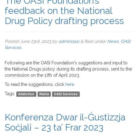
The OASI Foundation’s
feedback on the National
Drug Policy drafting process
Posted
June 23rd, 2023
by
adminoasi
&
filed under
News
,
OASI
Services
.
Following are the OASI Foundation's suggestions and input to
the National Drugs policy during its drafting process, sent to the
commission on the 17th of April 2023.
To read the suggestions, click
here
Tags:
Addiction
Malta
OASI Services
Konferenza Dwar il-Ġustizzja
Soċjali – 23 ta’ Frar 2023