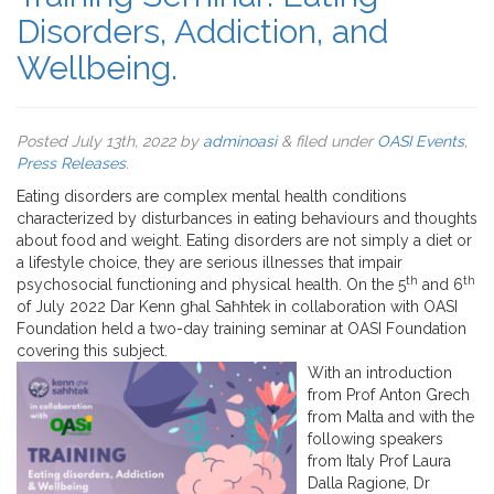
Disorders, Addiction, and
Wellbeing.
Posted
July 13th, 2022
by
adminoasi
&
filed under
OASI Events
,
Press Releases
.
Eating disorders are complex mental health conditions
characterized by disturbances in eating behaviours and thoughts
about food and weight. Eating disorders are not simply a diet or
a lifestyle choice, they are serious illnesses that impair
th
th
psychosocial functioning and physical health. On the 5
and 6
of July 2022 Dar Kenn għal Saħħtek in collaboration with OASI
Foundation held a two-day training seminar at OASI Foundation
covering this subject.
With an introduction
from Prof Anton Grech
from Malta and with the
following speakers
from Italy Prof Laura
Dalla Ragione, Dr