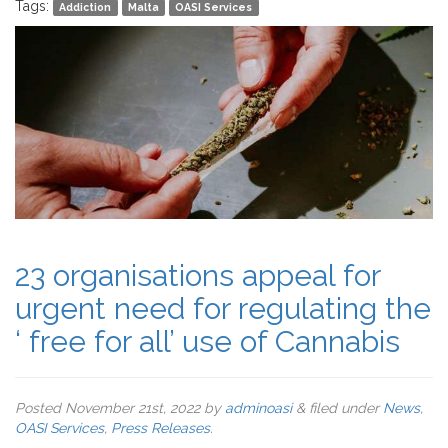
Tags:
Addiction
Malta
OASI Services
23 organisations appeal for
urgent need for regulating the
‘ free for all’ use of Cannabis
Posted
November 21st, 2022
by
adminoasi
&
filed under
News
,
OASI Services
,
Press Releases
.