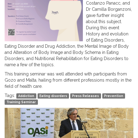
Costanzo Panacc, and
Dr Camilla Borganzoni,
gave further insight
about this subject.
During this event
History and evolution
of Eating Disorders,
Eating Disorder and Drug Addiction, the Mental Image of Body
and Alteration of Body Image and Body Schema in Eating
Disorders, and Nutritional Rehabilitation for Eating Disorders to
name a few of the topics.
This training seminar was well attended with participants from
Gozo and Malta, hailing from different professions mostly in the
field of health care.
Tags:
Addiction
Eating disorders
Press Releases
Prevention
Training Seminar