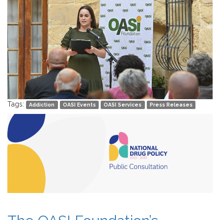
Tags:
Addiction
OASI Events
OASI Services
Press Releases